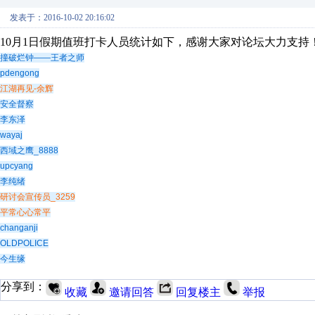
发表于：2016-10-02 20:16:02
10月1日假期值班打卡人员统计如下，感谢大家对论坛大力支持
撞破烂钟——王者之师
pdengong
江湖再见-余辉
安全督察
李东泽
wayaj
西域之鹰_8888
upcyang
李纯绪
研讨会宣传员_3259
平常心心常平
changanji
OLDPOLICE
今生缘
分享到：
收藏
邀请回答
回复楼主
举报