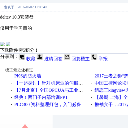
发表于：2016-10-02 11:08:49
deltav 10.3安装盘
仅用于学习目的
下载附件需5积分！
分享到：
收藏
邀请回答
回复楼主
举报
楼主最近还看过
PKS的防火墙
2017王者之狮“鸡”情签到
·
·
【一起探讨】针对机床业的伺服系统发展，您的期望是什么？
中国工控网论坛版块
·
·
【7月北京】全国OPCUA与工业互联技术培训班通知！
组态王kingvi
·
·
经典！西门子内部培训PPT
【暑期-上海】全国工业4.
·
·
PLC300 资料整理打包，入门必备
撸袖实干，2017gongkong
·
·