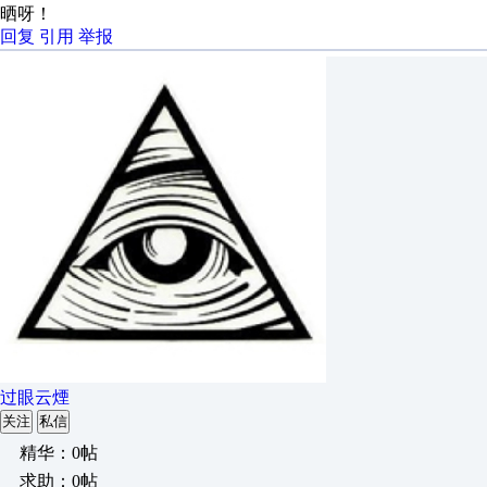
晒呀！
回复
引用
举报
过眼云煙
关注
私信
精华：0帖
求助：0帖