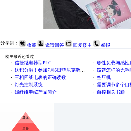
分享到：
收藏
邀请回答
回复楼主
举报
楼主最近还看过
信捷继电器型PLC
容性负载与感性负
·
·
送积分啦！参加7月6日菲尼克斯在线研讨会即得
该选怎样的光耦
·
·
三相四线电表的正确读数
空压机
·
·
灯光控制系统
需要调节多个目标的
·
·
碳纤维电缆产品简介
自控相关书籍
·
·