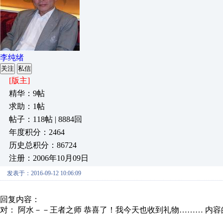
李纯绪
关注
私信
[版主]
精华：9帖
求助：1帖
帖子：118帖 | 8884回
年度积分：2464
历史总积分：86724
注册：2006年10月09日
发表于：2016-09-12 10:06:09
回复内容：
对： 阿水－－王者之师
恭喜了！我今天也收到礼物………
内容