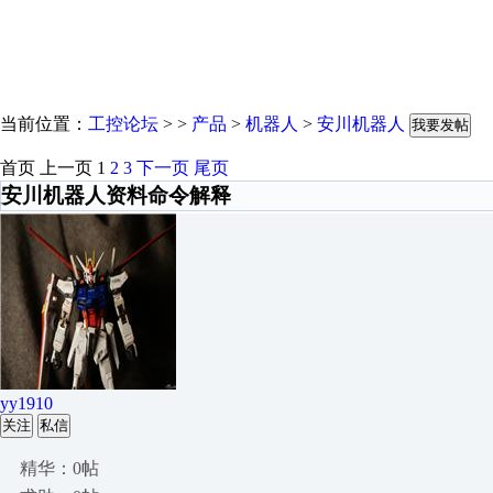
当前位置：
工控论坛
> >
产品
>
机器人
>
安川机器人
我要发帖
首页
上一页
1
2
3
下一页
尾页
安川机器人资料命令解释
yy1910
关注
私信
精华：0帖