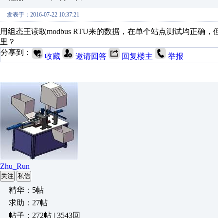
发表于：2016-07-22 10:37:21
用组态王读取modbus RTU来的数据，在单个站点测试均正
里？
分享到：
收藏
邀请回答
回复楼主
举报
Zhu_Run
关注
私信
精华：5帖
求助：27帖
帖子：272帖 | 3543回