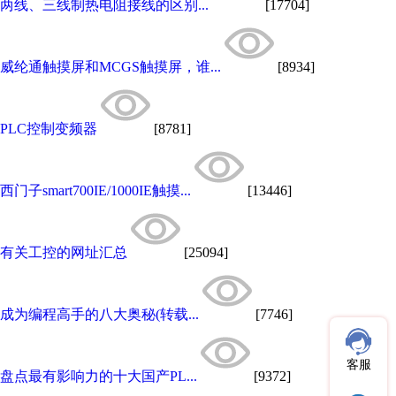
两线、三线制热电阻接线的区别...
[17704]
威纶通触摸屏和MCGS触摸屏，谁...
[8934]
PLC控制变频器
[8781]
西门子smart700IE/1000IE触摸...
[13446]
有关工控的网址汇总
[25094]
成为编程高手的八大奥秘(转载...
[7746]
客服
盘点最有影响力的十大国产PL...
[9372]