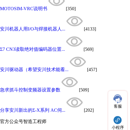
MOTOSIM-VRC说明书
[350]
安川机器人用I/O与焊接机器人...
[4133]
Σ7 CN3读取绝对值编码器位置...
[569]
安川驱动器（希望安川技术能看...
[457]
急求抓斗控制变频器设置参数
[509]
客服
分享安川新出的Σ-X系列 AC伺...
[202]
官方公众号
智造工程师
小程序