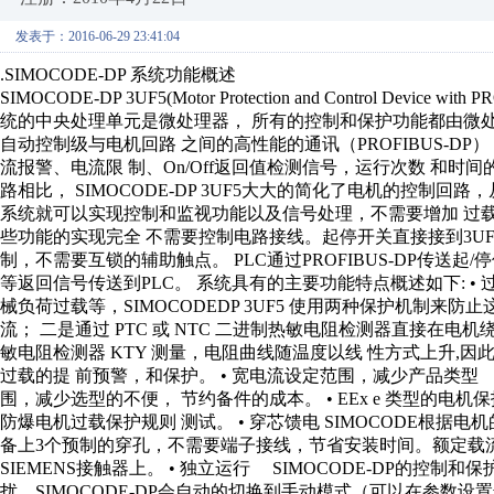
发表于：2016-06-29 23:41:04
.SIMOCODE-DP 系统功能概述
SIMOCODE-DP 3UF5(Motor Protection and Control Devi
统的中央处理单元是微处理器， 所有的控制和保护功能都由微处
自动控制级与电机回路 之间的高性能的通讯（PROFIBUS-D
流报警、电流限 制、On/Off返回值检测信号，运行次数 和
路相比， SIMOCODE-DP 3UF5大大的简化了电机的控制回路
系统就可以实现控制和监视功能以及信号处理，不需要增加 过
些功能的实现完全 不需要控制电路接线。起停开关直接接到3UF
制，不需要互锁的辅助触点。 PLC通过PROFIBUS-DP传送起/
等返回信号传送到PLC。 系统具有的主要功能特点概述如下: 
械负荷过载等，SIMOCODEDP 3UF5 使用两种保护机制
流； 二是通过 PTC 或 NTC 二进制热敏电阻检测器直接在电机
敏电阻检测器 KTY 测量，电阻曲线随温度以线 性方式上升,因此
过载的提 前预警，和保护。 • 宽电流设定范围，减少产品类型 3UF
围，减少选型的不便， 节约备件的成本。 • EEx e 类型的电机保护 
防爆电机过载保护规则 测试。 • 穿芯馈电 SIMOCODE根据
备上3个预制的穿孔，不需要端子接线，节省安装时间。额定载流能
SIEMENS接触器上。 • 独立运行 SIMOCODE-DP的控
扰，SIMOCODE-DP会自动的切换到手动模式（可以在参数设