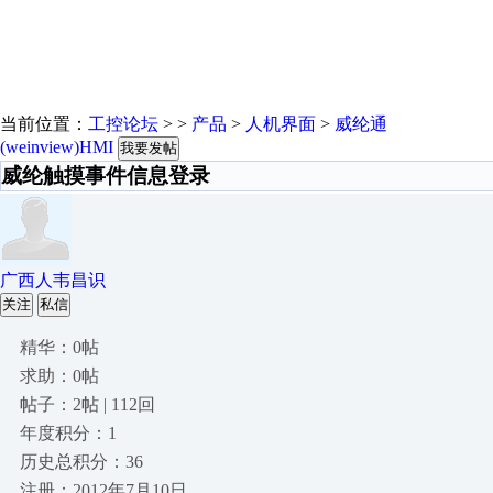
当前位置：
工控论坛
> >
产品
>
人机界面
>
威纶通
(weinview)HMI
我要发帖
威纶触摸事件信息登录
广西人韦昌识
关注
私信
精华：0帖
求助：0帖
帖子：2帖 | 112回
年度积分：1
历史总积分：36
注册：2012年7月10日