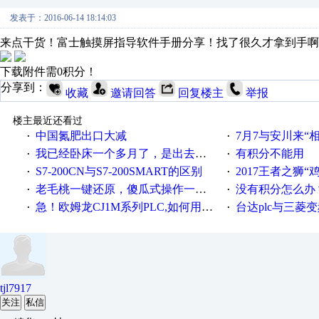
发表于：2016-06-14 18:14:03
来点干货！富士触摸屏指导软件手册分享！找了很久才拿到手啊
下载附件需0积分！
分享到：
收藏
邀请回答
回复楼主
举报
楼主最近还看过
中国氮肥出口大减
7月7与安川来“
·
·
我已经卧床一个多月了，是出去安装机械手在高速遭遇车祸所致:大家工作都要特别注意啊
有积分不能用
·
·
S7-200CN与S7-200SMART的区别
2017王者之狮“鸡”情签到
·
·
老毛桃一键还原，傻瓜式操作一键轻松备份还原；程序为向导式安装，一键即可实现自动备份或还原系统。
没有积分怎么办
·
·
急！欧姆龙CJ1M系列PLC,如何用时间控制变频器。要求时间在组态王中可以自由输入！拜托各位大神了！
台达plc与三菱
·
·
tjl7917
关注
私信