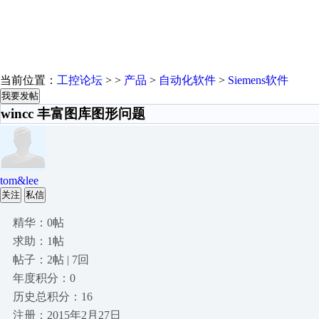
当前位置：
工控论坛
> >
产品
>
自动化软件
>
Siemens软件
我要发帖
wincc 丰富图库图形问题
tom&lee
关注
私信
精华：0帖
求助：1帖
帖子：2帖 | 7回
年度积分：0
历史总积分：16
注册：2015年2月27日