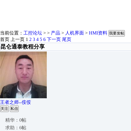
当前位置：
工控论坛
> >
产品
>
人机界面
>
HMI资料
我要发帖
首页
上一页
1
2
3
4
5
6
下一页
尾页
昆仑通泰教程分享
王者之师--侒侒
关注
私信
精华：0帖
求助：6帖