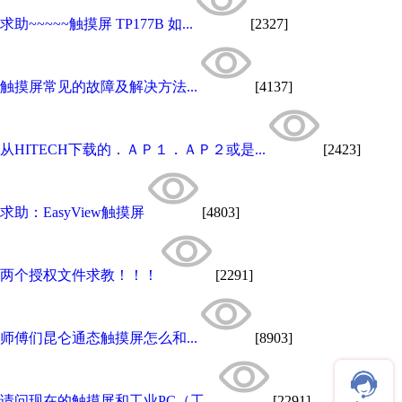
求助~~~~~触摸屏 TP177B 如...
[2327]
触摸屏常见的故障及解决方法...
[4137]
从HITECH下载的．ＡＰ１．ＡＰ２或是...
[2423]
求助：EasyView触摸屏
[4803]
两个授权文件求教！！！
[2291]
师傅们昆仑通态触摸屏怎么和...
[8903]
请问现在的触摸屏和工业PC（工...
[2291]