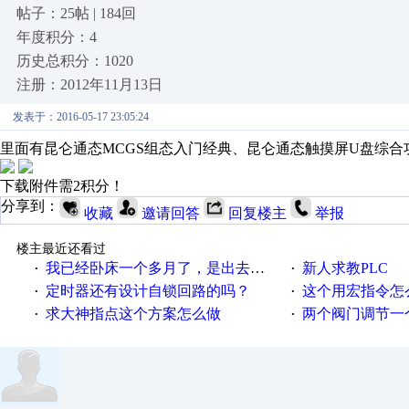
帖子：25帖 | 184回
年度积分：4
历史总积分：1020
注册：2012年11月13日
发表于：2016-05-17 23:05:24
里面有昆仑通态MCGS组态入门经典、昆仑通态触摸屏U盘综
下载附件需2积分！
分享到：
收藏
邀请回答
回复楼主
举报
楼主最近还看过
我已经卧床一个多月了，是出去安装机械手在高速遭遇车祸所致:大家工作都要特别注意啊
新人求教PLC
·
·
定时器还有设计自锁回路的吗？
这个用宏指令怎
·
·
求大神指点这个方案怎么做
两个阀门调节一
·
·