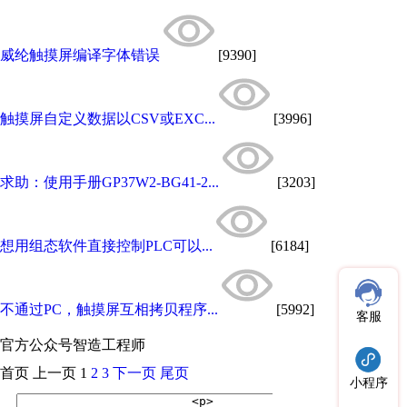
威纶触摸屏编译字体错误
[9390]
触摸屏自定义数据以CSV或EXC...
[3996]
求助：使用手册GP37W2-BG41-2...
[3203]
想用组态软件直接控制PLC可以...
[6184]
不通过PC，触摸屏互相拷贝程序...
[5992]
客服
官方公众号
智造工程师
首页
上一页
1
2
3
下一页
尾页
小程序