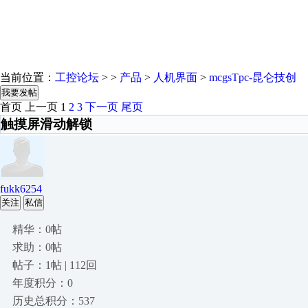
当前位置：
工控论坛
> >
产品
>
人机界面
>
mcgsTpc-昆仑技创
我要发帖
首页
上一页
1
2
3
下一页
尾页
触摸屏滑动解锁
fukk6254
关注
私信
精华：0帖
求助：0帖
帖子：1帖 | 112回
年度积分：0
历史总积分：537