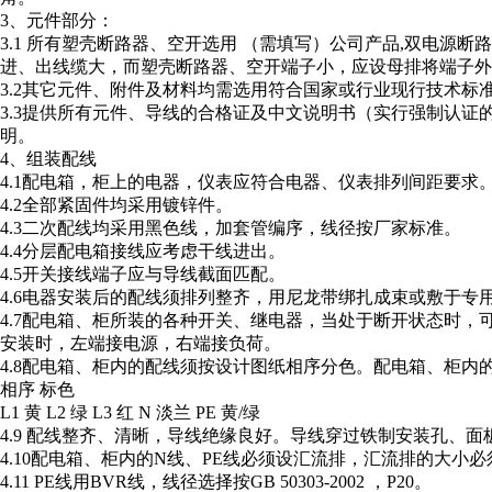
3、元件部分：
3.1 所有塑壳断路器、空开选用 （需填写）公司产品,双电源
进、出线缆大，而塑壳断路器、空开端子小，应设母排将端子外
3.2其它元件、附件及材料均需选用符合国家或行业现行技术标
3.3提供所有元件、导线的合格证及中文说明书（实行强制认证
明。
4、组装配线
4.1配电箱，柜上的电器，仪表应符合电器、仪表排列间距要求
4.2全部紧固件均采用镀锌件。
4.3二次配线均采用黑色线，加套管编序，线径按厂家标准。
4.4分层配电箱接线应考虑干线进出。
4.5开关接线端子应与导线截面匹配。
4.6电器安装后的配线须排列整齐，用尼龙带绑扎成束或敷于
4.7配电箱、柜所装的各种开关、继电器，当处于断开状态时
安装时，左端接电源，右端接负荷。
4.8配电箱、柜内的配线须按设计图纸相序分色。配电箱、柜内
相序 标色
L1 黄 L2 绿 L3 红 N 淡兰 PE 黄/绿
4.9 配线整齐、清晰，导线绝缘良好。导线穿过铁制安装孔、
4.10配电箱、柜内的N线、PE线必须设汇流排，汇流排的大
4.11 PE线用BVR线，线径选择按GB 50303-2002 ，P20。