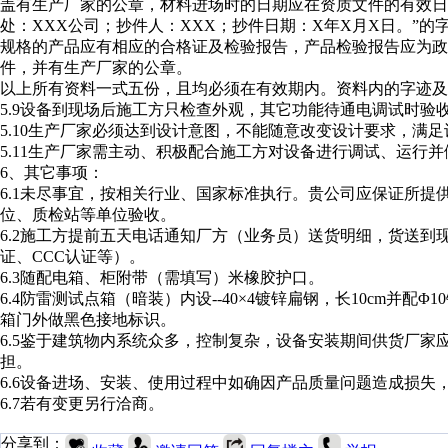
盖有生产厂家的公章，材料进场时的日期应在资质文件的有效日
处：XXX公司；抄件人：XXX；抄件日期：X年X月X日。”
规格的产品应有相应的合格证及检验报告，产品检验报告应为政
件，并有生产厂家的公章。
以上所有资料一式五份，且均必须在有效期内。资料内的字迹及
5.9设备到现场后施工方只检查外观，其它功能待通电调试时验
5.10生产厂家必须达到设计意图，不能随意改变设计要求，满
5.11生产厂家需主动、积极配合施工方对设备进行调试、运行
6、其它事项：
6.1未尽事宜，按相关行业、国家标准执行。贵公司应保证所
位、质检站等单位验收。
6.2施工方提前五天电话通知厂方（业务员）送货明细，货送
证、CCC认证等）。
6.3随配电箱、柜附带（需填写）米橡胶护口。
6.4防雷测试点箱（暗装）内设--40×4镀锌扁钢，长10cm并配
箱门外做黑色接地标识。
6.5鉴于建筑物内系统众多，控制复杂，设备安装期间供货厂
担。
6.6设备进场、安装、使用过程中如确因产品质量问题造成损
6.7若有变更另行洽商。
分享到：