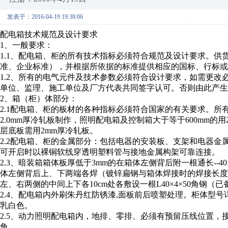
发表于：2016-04-19 19:38:06
配电箱技术规范及设计要求
1、一般要求：
1.1、配电箱、柜的所有技术指标必须符合规范及设计要求。供货
准、企业标准），并根据所依据的标准提供相应的国标、行标或
1.2、所有的电气元件及技术参数必须符合设计要求，如需更
单位、监理、施工单位及厂方代表共同签字认可。否则由此产生
2、箱（柜）体部分：
2.1配电箱、柜的板材的各种指标必须符合国家的有关要求。
2.0mm厚冷轧板制作，照明配电箱及控制箱大于等于600mm的用2
层底板需用2mm厚冷轧板。
2.2配电箱、柜的金属部分：包括电器的安装板、支架和电器
可开启时以裸铜软线穿透明塑料管与接地金属构架可靠连接。
2.3、暗装箱箱体板厚低于3mm的在箱体左侧背后附一根通长--4
体左侧背后上、下两端各焊（镀锌扁钢与箱体焊接时的焊接长度要符
左、右两侧的中间上下各10cm处各敷设一根L40×4×50角钢
2.4、配电箱内外刷朱丹红防锈漆,面板前后喷塑处理。柜体型
乳白色。
2.5、动力照明配电箱内，地排、零排、必须有预留压线位置，
角。