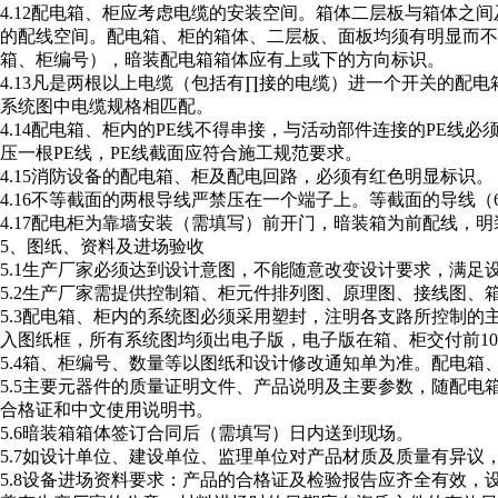
4.12配电箱、柜应考虑电缆的安装空间。箱体二层板与箱体之
的配线空间。配电箱、柜的箱体、二层板、面板均须有明显而不
箱、柜编号），暗装配电箱箱体应有上或下的方向标识。
4.13凡是两根以上电缆（包括有∏接的电缆）进一个开关的配
系统图中电缆规格相匹配。
4.14配电箱、柜内的PE线不得串接，与活动部件连接的PE
压一根PE线，PE线截面应符合施工规范要求。
4.15消防设备的配电箱、柜及配电回路，必须有红色明显标识。
4.16不等截面的两根导线严禁压在一个端子上。等截面的导线
4.17配电柜为靠墙安装（需填写）前开门，暗装箱为前配线，
5、图纸、资料及进场验收
5.1生产厂家必须达到设计意图，不能随意改变设计要求，满足
5.2生产厂家需提供控制箱、柜元件排列图、原理图、接线图
5.3配电箱、柜内的系统图必须采用塑封，注明各支路所控制
入图纸框，所有系统图均须出电子版，电子版在箱、柜交付前1
5.4箱、柜编号、数量等以图纸和设计修改通知单为准。配电箱
5.5主要元器件的质量证明文件、产品说明及主要参数，随配
合格证和中文使用说明书。
5.6暗装箱箱体签订合同后（需填写）日内送到现场。
5.7如设计单位、建设单位、监理单位对产品材质及质量有异议
5.8设备进场资料要求：产品的合格证及检验报告应齐全有效