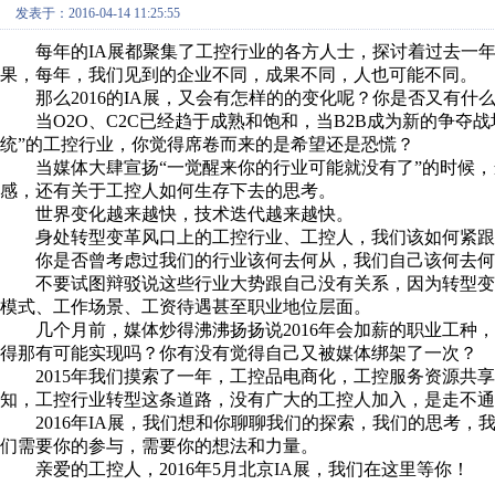
发表于：2016-04-14 11:25:55
每年的IA展都聚集了工控行业的各方人士，探讨着过去一
果，每年，我们见到的企业不同，成果不同，人也可能不同。
那么2016的IA展，又会有怎样的的变化呢？你是否又有什
当O2O、C2C已经趋于成熟和饱和，当B2B成为新的争
统”的工控行业，你觉得席卷而来的是希望还是恐慌？
当媒体大肆宣扬“一觉醒来你的行业可能就没有了”的时候，当
感，还有关于工控人如何生存下去的思考。
世界变化越来越快，技术迭代越来越快。
身处转型变革风口上的工控行业、工控人，我们该如何紧跟
你是否曾考虑过我们的行业该何去何从，我们自己该何去何
不要试图辩驳说这些行业大势跟自己没有关系，因为转型变
模式、工作场景、工资待遇甚至职业地位层面。
几个月前，媒体炒得沸沸扬扬说2016年会加薪的职业工
得那有可能实现吗？你有没有觉得自己又被媒体绑架了一次？
2015年我们摸索了一年，工控品电商化，工控服务资源共
知，工控行业转型这条道路，没有广大的工控人加入，是走不通
2016年IA展，我们想和你聊聊我们的探索，我们的思考
们需要你的参与，需要你的想法和力量。
亲爱的工控人，2016年5月北京IA展，我们在这里等你！