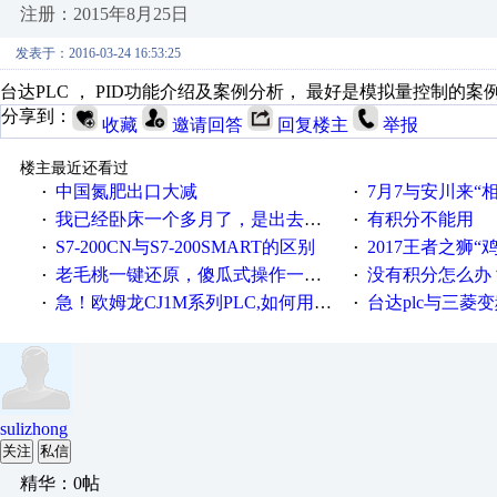
注册：2015年8月25日
发表于：2016-03-24 16:53:25
台达PLC ， PID功能介绍及案例分析， 最好是模拟量控制的
分享到：
收藏
邀请回答
回复楼主
举报
楼主最近还看过
中国氮肥出口大减
7月7与安川来“
·
·
我已经卧床一个多月了，是出去安装机械手在高速遭遇车祸所致:大家工作都要特别注意啊
有积分不能用
·
·
S7-200CN与S7-200SMART的区别
2017王者之狮“鸡”情签到
·
·
老毛桃一键还原，傻瓜式操作一键轻松备份还原；程序为向导式安装，一键即可实现自动备份或还原系统。
没有积分怎么办
·
·
急！欧姆龙CJ1M系列PLC,如何用时间控制变频器。要求时间在组态王中可以自由输入！拜托各位大神了！
台达plc与三菱
·
·
sulizhong
关注
私信
精华：0帖