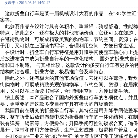
发表于：2016-03-16 14:52:42
这款折叠自行车是某一届机械设计大赛的作品，在“3D学生汇
案等。
此参赛作品在设计时具有体积小、重量轻，骑感舒适、性能稳
特点，除此之外，还有极大的其他市场价值，它还可以在郊游
在逛街购物时，可展成精致美观的购物车，节约空间、资源；
子用，又可以在上面读书写字，合理利用空间，方便日常生活。
在设计时，折叠车自行车特征是用升降手闸使整车轴心向上提
后放进布袋中成为折叠自行车的一体化结构。 国外的拆叠式自
造和日本制造。 与其相比较，这款设计的多变自行车有更多的
结构简洁合理、折叠方便、极易推广普及等特点。
除此之外，还有极大的其他市场价值，它还可以在郊游，野炊
街购物时，可展成精致美观的购物车，节约空间、资源；在居家
用，又可以在上面读书写字，合理利用空间，方便日常生活。
综上所述，本产品融合了国内外折叠自行车的各项优点，并且
要，更重要的是这款多变自行车具有极大的市场前景。
我国目前在研究的折叠车自行车，其特征是用升降手闸使整车
构，整车折叠后放进布袋中成为折叠自行车的一体化结构，在
装有弹簧、钢索等，方便操作；升降手闸可控制锁紧合页，确
展开，携带和使用方便舒适，生产工艺成熟，极易推广普及，可
在3DSource工业云的“3D学生汇”的大赛专区汇集了诸多