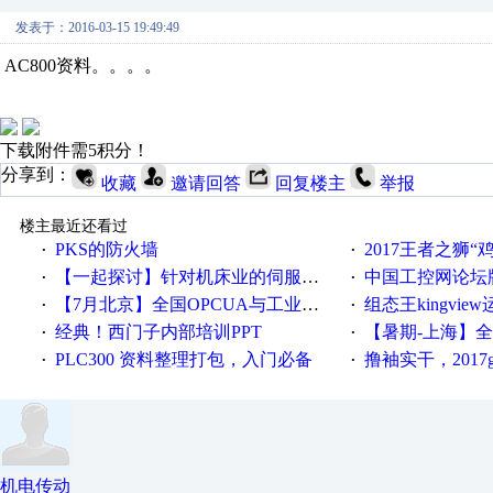
发表于：2016-03-15 19:49:49
AC800资料。。。。
下载附件需5积分！
分享到：
收藏
邀请回答
回复楼主
举报
楼主最近还看过
PKS的防火墙
2017王者之狮“鸡”情签到
·
·
【一起探讨】针对机床业的伺服系统发展，您的期望是什么？
中国工控网论坛版块
·
·
【7月北京】全国OPCUA与工业互联技术培训班通知！
组态王kingvi
·
·
经典！西门子内部培训PPT
【暑期-上海】全国工业4.
·
·
PLC300 资料整理打包，入门必备
撸袖实干，2017gongkong
·
·
机电传动