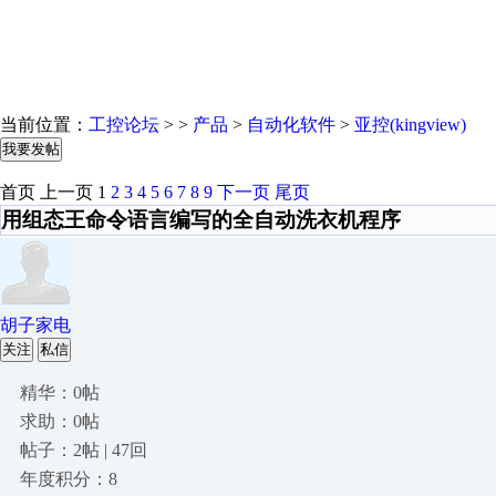
当前位置：
工控论坛
> >
产品
>
自动化软件
>
亚控(kingview)
我要发帖
首页
上一页
1
2
3
4
5
6
7
8
9
下一页
尾页
用组态王命令语言编写的全自动洗衣机程序
胡子家电
关注
私信
精华：0帖
求助：0帖
帖子：2帖 | 47回
年度积分：8