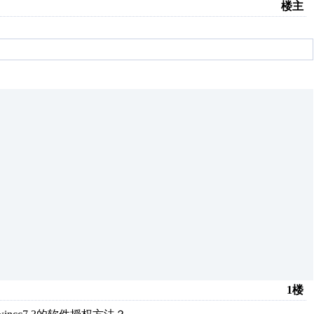
楼主
1楼