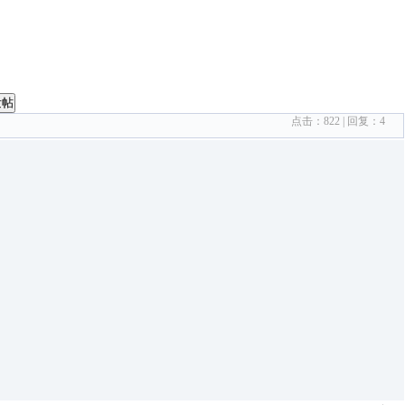
发帖
点击：
822
| 回复：
4