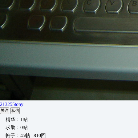
213255tony
关注
私信
精华：1帖
求助：0帖
帖子：45帖 | 810回