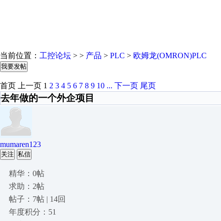
当前位置：
工控论坛
> >
产品
>
PLC
>
欧姆龙(OMRON)PLC
我要发帖
首页
上一页
1
2
3
4
5
6
7
8
9
10
...
下一页
尾页
去年做的一个外企项目
mumaren123
关注
私信
精华：0帖
求助：2帖
帖子：7帖 | 14回
年度积分：51