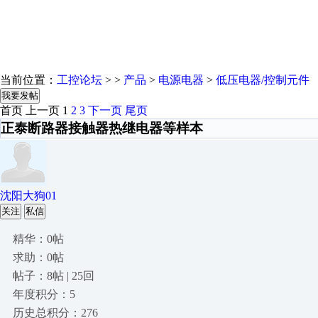
当前位置：
工控论坛
> >
产品
>
电源电器
>
低压电器/控制元件
我要发帖
首页
上一页
1
2
3
下一页
尾页
正泰断路器接触器热继电器等样本
沈阳大狗01
关注
私信
精华：0帖
求助：0帖
帖子：8帖 | 25回
年度积分：5
历史总积分：276