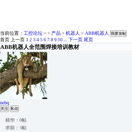
当前位置：
工控论坛
> >
产品
>
机器人
>
ABB机器人
我要发帖
首页
上一页
1
2
3
4
5
6
7
8
9
10
...
下一页
尾页
ABB机器人全范围焊接培训教材
nebq
关注
私信
精华：0帖
求助：3帖