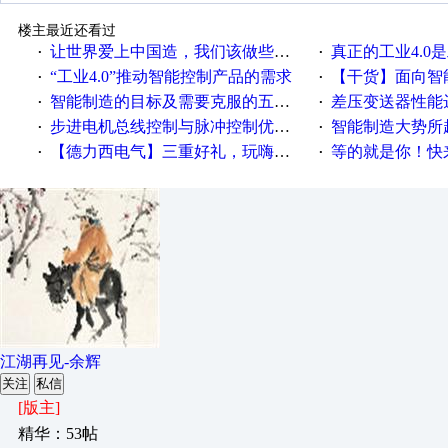
楼主最近还看过
让世界爱上中国造，我们该做些什么
真正的工业4.0是
·
·
“工业4.0”推动智能控制产品的需求
【干货】面向智
·
·
智能制造的目标及需要克服的五个障碍
差压变送器性能达
·
·
步进电机总线控制与脉冲控制优缺点
智能制造大势所趋
·
·
【德力西电气】三重好礼，玩嗨夏日！
等的就是你！快来领
·
·
江湖再见-余辉
关注
私信
[版主]
精华：53帖