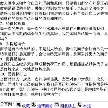
做人做事必须坚守自己的理想和原则。只要我们所坚守的是正
做的是错误的事情，哪怕会得到短暂的快乐，也应该坚决拒之
诱惑会随时影响并阻碍着我们前进的步伐，甚至会让自己迷失
如继往的坚持自己正确的原则和理想。
7、经得起折腾
每一次的失败、每一次的泪水和汗水总是在不断的折腾着我们
我们从中深刻的体会到生活的真谛，我们试问自己能一而再、
吗？
8、丢得起面子
面子是自己给自己的，不是别人给的。害怕丢面子会让自己丢
结果是打肿脸充胖子，会让自己更加痛苦，从而丢掉更大的面子
9、提得起精神
当我们在连续多天加班或超负荷工作后，是否能提起精神为了
是修炼之志，大地是修炼之胸！！
10、受得起打击
当面对他人一次又一次的冷嘲热讽、当面对客户对我们一次又
情，同时坚守自己的目标？我们是否还能保持不下降指标而是持
们“滚”时，我们会保持一种什么样的心态呢？我们是继续争取
不在打击中成长，就在打击中消亡！
分享到：
收藏
邀请回答
回复楼主
举报