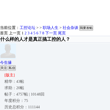
当前位置：
工控论坛
> >
职场人生
>
社会杂谈
我要发帖
首页
上一页
1
2
3
4
5
6
7
8
下一页
尾页
什么样的人才是真正搞工控的人？
今生缘
关注
私信
[版主]
精华：43帖
求助：20帖
帖子：4757帖 | 10148回
年度积分：75
历史总积分：111144