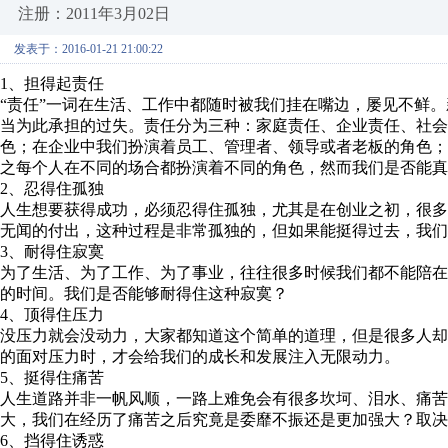
注册：2011年3月02日
发表于：2016-01-21 21:00:22
1、担得起责任
“责任”一词在生活、工作中都随时被我们挂在嘴边，屡见不鲜。
当为此承担的过失。责任分为三种：家庭责任、企业责任、社会
色；在企业中我们扮演着员工、管理者、领导或者老板的角色
之每个人在不同的场合都扮演着不同的角色，然而我们是否能真
2、忍得住孤独
人生想要获得成功，必须忍得住孤独，尤其是在创业之初，很
无闻的付出，这种过程是非常孤独的，但如果能挺得过去，我们
3、耐得住寂寞
为了生活、为了工作、为了事业，往往很多时候我们都不能陪
的时间。我们是否能够耐得住这种寂寞？
4、顶得住压力
没压力就会没动力，大家都知道这个简单的道理，但是很多人
的面对压力时，才会给我们的成长和发展注入无限动力。
5、挺得住痛苦
人生道路并非一帆风顺，一路上难免会有很多坎坷、泪水、痛苦
大，我们在经历了痛苦之后究竟是委靡不振还是更加强大？取决
6、挡得住诱惑