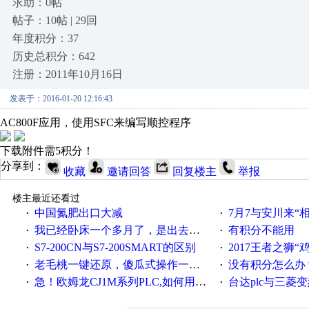
求助：0帖
帖子：10帖 | 29回
年度积分：37
历史总积分：642
注册：2011年10月16日
发表于：2016-01-20 12:16:43
AC800F应用，使用SFC来编写顺控程序
下载附件需5积分！
分享到：
收藏
邀请回答
回复楼主
举报
楼主最近还看过
中国氮肥出口大减
7月7与安川来“
·
·
我已经卧床一个多月了，是出去安装机械手在高速遭遇车祸所致:大家工作都要特别注意啊
有积分不能用
·
·
S7-200CN与S7-200SMART的区别
2017王者之狮“鸡”情签到
·
·
老毛桃一键还原，傻瓜式操作一键轻松备份还原；程序为向导式安装，一键即可实现自动备份或还原系统。
没有积分怎么办
·
·
急！欧姆龙CJ1M系列PLC,如何用时间控制变频器。要求时间在组态王中可以自由输入！拜托各位大神了！
台达plc与三菱
·
·