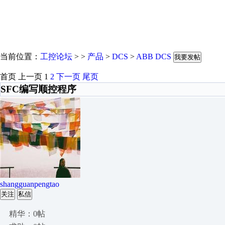
当前位置：
工控论坛
> >
产品
>
DCS
>
ABB DCS
我要发帖
首页
上一页
1
2
下一页
尾页
SFC编写顺控程序
shangguanpengtao
关注
私信
精华：0帖