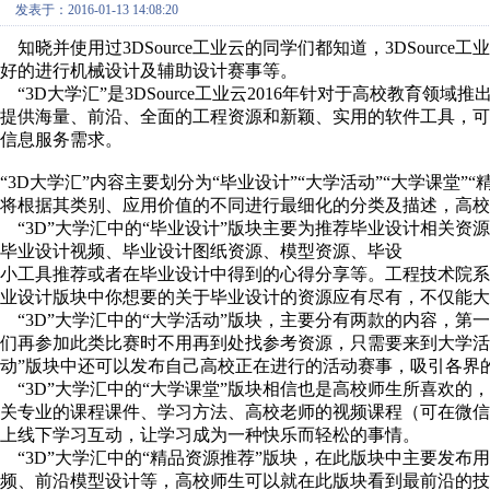
发表于：2016-01-13 14:08:20
知晓并使用过3DSource工业云的同学们都知道，3DSour
好的进行机械设计及辅助设计赛事等。
“3D大学汇”是3DSource工业云2016年针对于高校教育
提供海量、前沿、全面的工程资源和新颖、实用的软件工具，
信息服务需求。
“3D大学汇”内容主要划分为“毕业设计”“大学活动”“大学课堂”
将根据其类别、应用价值的不同进行最细化的分类及描述，高校
“3D”大学汇中的“毕业设计”版块主要为推荐毕业设计相关资
毕业设计视频、毕业设计图纸资源、模型资源、毕设
小工具推荐或者在毕业设计中得到的心得分享等。工程技术院
业设计版块中你想要的关于毕业设计的资源应有尽有，不仅能
“3D”大学汇中的“大学活动”版块，主要分有两款的内容，第
们再参加此类比赛时不用再到处找参考资源，只需要来到大学活
动”版块中还可以发布自己高校正在进行的活动赛事，吸引各界
“3D”大学汇中的“大学课堂”版块相信也是高校师生所喜欢的
关专业的课程课件、学习方法、高校老师的视频课程（可在微
上线下学习互动，让学习成为一种快乐而轻松的事情。
“3D”大学汇中的“精品资源推荐”版块，在此版块中主要发布
频、前沿模型设计等，高校师生可以就在此版块看到最前沿的技