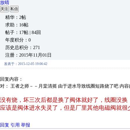
放晴
关注
私信
精华：2帖
求助：16帖
帖子：17帖 | 84回
年度积分：0
历史总积分：271
注册：2015年11月01日
发表于：2015-12-05 19:06:42
回复内容：
对： 王者之师－－月棠清摇
由于进水导致线圈短路烧了吧
内容
没有烧，坏三次后都是换了阀体就好了，线圈没换
应该是阀体进水失灵了，但是厂里其他电磁阀就很
回复
引用
举报