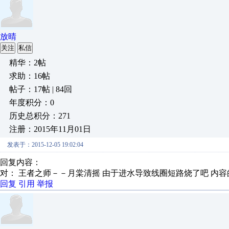
放晴
关注
私信
精华：2帖
求助：16帖
帖子：17帖 | 84回
年度积分：0
历史总积分：271
注册：2015年11月01日
发表于：2015-12-05 19:02:04
回复内容：
对： 王者之师－－月棠清摇
由于进水导致线圈短路烧了吧
内容
回复
引用
举报