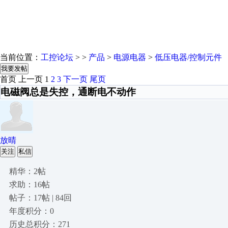
当前位置：
工控论坛
> >
产品
>
电源电器
>
低压电器/控制元件
我要发帖
首页
上一页
1
2
3
下一页
尾页
电磁阀总是失控，通断电不动作
放晴
关注
私信
精华：2帖
求助：16帖
帖子：17帖 | 84回
年度积分：0
历史总积分：271