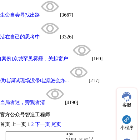
生命自会寻找出路
[3667]
活在自己的思考中
[3326]
[案例]京城罕见雾霾，关起窗户...
[169]
供电调试现场没带电源怎么办...
[217]
当局者迷，旁观者清
[4190]
客服
官方公众号
智造工程师
首页
上一页
1
2
下一页
尾页
小程序