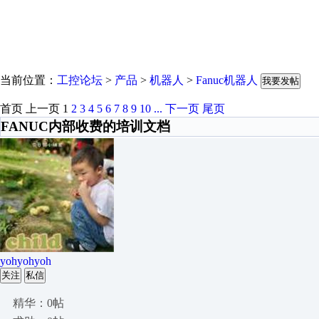
当前位置：
工控论坛
>
产品
>
机器人
>
Fanuc机器人
我要发帖
首页
上一页
1
2
3
4
5
6
7
8
9
10
...
下一页
尾页
FANUC内部收费的培训文档
yohyohyoh
关注
私信
精华：0帖