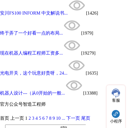
安川FS100 INFORM 中文解说书...
[1426]
终于弄了一个好看一点的布局...
[1979]
现在机器人编程工程师工资多...
[19279]
光电开关，这个玩意好贵呀，24...
[1635]
机器人设计---（从0开始的一般...
[13388]
客服
官方公众号
智造工程师
首页
上一页
1
2
3
4
5
6
7
8
9
10
...
下一页
尾页
小程序