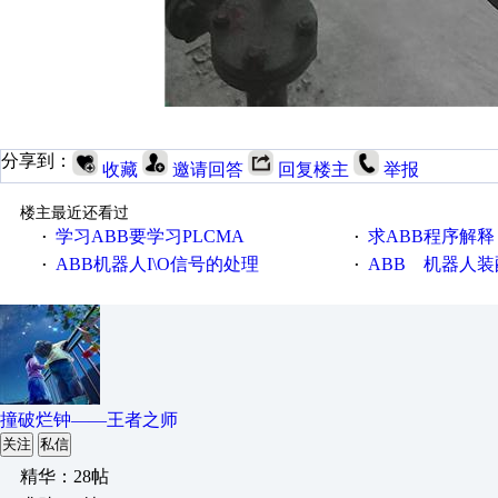
分享到：
收藏
邀请回答
回复楼主
举报
楼主最近还看过
学习ABB要学习PLCMA
求ABB程序解释
·
·
ABB机器人I\O信号的处理
ABB 机器人
·
·
撞破烂钟——王者之师
关注
私信
精华：28帖