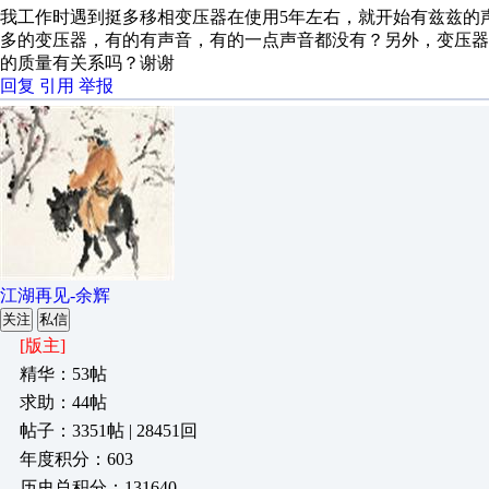
我工作时遇到挺多移相变压器在使用5年左右，就开始有兹兹的
多的变压器，有的有声音，有的一点声音都没有？另外，变压
的质量有关系吗？谢谢
回复
引用
举报
江湖再见-余辉
关注
私信
[版主]
精华：53帖
求助：44帖
帖子：3351帖 | 28451回
年度积分：603
历史总积分：131640