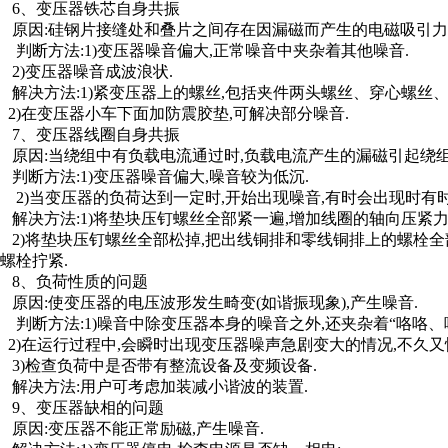
6、变压器铁芯自身共振
原因:硅钢片接缝处和叠片之间存在因漏磁而产生的电磁吸引力
判断方法:1)变压器噪音偏大,正常噪音中夹杂着其他噪音.
2)变压器噪音成波浪状.
解决方法:1)紧变压器上的螺丝,包括夹件两头螺丝、穿心螺丝
2)在变压器小车下面加防震胶垫,可解决部分噪音.
7、变压器线圈自身共振
原因:当绕组中有负载电流通过时,负载电流产生的漏磁引起绕
判断方法:1)变压器噪音偏大,噪音较为低沉.
2)当变压器的负荷达到一定时,开始出现噪音,有时会出现时有
解决方法:1)将垫块压钉螺丝全部紧一遍,增加线圈的轴向压紧力
2)将垫块压钉螺丝全部松掉,把出线铜排和零线铜排上的螺栓全部
螺栓拧紧.
8、负荷性质的问题
原因:使变压器的电压波形发生畸变(如谐振现象),产生噪音.
判断方法:1)噪音中除变压器本身的噪音之外,还夹杂着“咯咯、
2)在运行过程中,会瞬时出现变压器噪声急剧变大的情况,不久又
3)检查负荷中是否带有整流设备及变频设备.
解决方法:用户可考虑加装减小谐波的装置.
9、变压器缺相的问题
原因:变压器不能正常励磁,产生噪音.