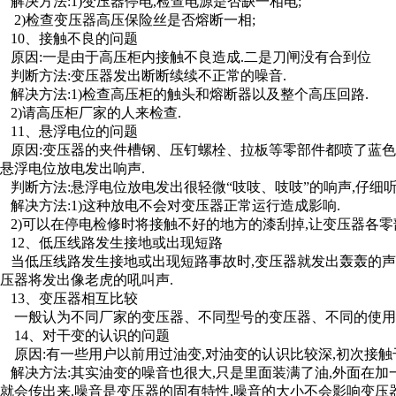
解决方法:1)变压器停电,检查电源是否缺一相电;
2)检查变压器高压保险丝是否熔断一相;
10、接触不良的问题
原因:一是由于高压柜内接触不良造成.二是刀闸没有合到位
判断方法:变压器发出断断续续不正常的噪音.
解决方法:1)检查高压柜的触头和熔断器以及整个高压回路.
2)请高压柜厂家的人来检查.
11、悬浮电位的问题
原因:变压器的夹件槽钢、压钉螺栓、拉板等零部件都喷了蓝色
悬浮电位放电发出响声.
判断方法:悬浮电位放电发出很轻微“吱吱、吱吱”的响声,仔细
解决方法:1)这种放电不会对变压器正常运行造成影响.
2)可以在停电检修时将接触不好的地方的漆刮掉,让变压器各零
12、低压线路发生接地或出现短路
当低压线路发生接地或出现短路事故时,变压器就发出轰轰的声音
压器将发出像老虎的吼叫声.
13、变压器相互比较
一般认为不同厂家的变压器、不同型号的变压器、不同的使用环
14、对干变的认识的问题
原因:有一些用户以前用过油变,对油变的认识比较深,初次接触
解决方法:其实油变的噪音也很大,只是里面装满了油,外面在加
就会传出来.噪音是变压器的固有特性,噪音的大小不会影响变压