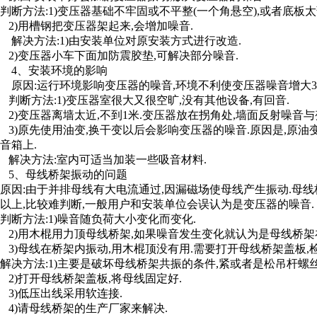
判断方法:1)变压器基础不牢固或不平整(一个角悬空),或者底板太
2)用槽钢把变压器架起来,会增加噪音.
解决方法:1)由安装单位对原安装方式进行改造.
2)变压器小车下面加防震胶垫,可解决部分噪音.
4、安装环境的影响
原因:运行环境影响变压器的噪音,环境不利使变压器噪音增大3dB
判断方法:1)变压器室很大又很空旷,没有其他设备,有回音.
2)变压器离墙太近,不到1米.变压器放在拐角处,墙面反射噪音与
3)原先使用油变,换干变以后会影响变压器的噪音.原因是,原油
音箱上.
解决方法:室内可适当加装一些吸音材料.
5、母线桥架振动的问题
原因:由于并排母线有大电流通过,因漏磁场使母线产生振动.母线
以上,比较难判断,一般用户和安装单位会误认为是变压器的噪音.
判断方法:1)噪音随负荷大小变化而变化.
2)用木棍用力顶母线桥架,如果噪音发生变化就认为是母线桥架
3)母线在桥架内振动,用木棍顶没有用.需要打开母线桥架盖板,
解决方法:1)主要是破坏母线桥架共振的条件,紧或者是松吊杆螺丝
2)打开母线桥架盖板,将母线固定好.
3)低压出线采用软连接.
4)请母线桥架的生产厂家来解决.