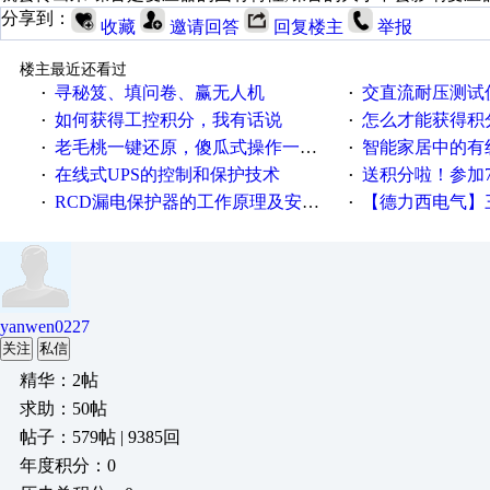
分享到：
收藏
邀请回答
回复楼主
举报
楼主最近还看过
寻秘笈、填问卷、赢无人机
交直流耐压测试
·
·
如何获得工控积分，我有话说
怎么才能获得积
·
·
老毛桃一键还原，傻瓜式操作一键轻松备份还原；程序为向导式安装，一键即可实现自动备份或还原系统。
智能家居中的有
·
·
在线式UPS的控制和保护技术
送积分啦！参加7月6日
·
·
RCD漏电保护器的工作原理及安装要点
【德力西电气】三
·
·
yanwen0227
关注
私信
精华：2帖
求助：50帖
帖子：579帖 | 9385回
年度积分：0