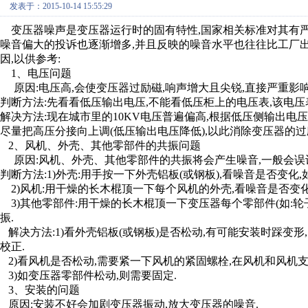
发表于：2015-10-14 15:55:29
变压器噪声是变压器运行时的固有特性,国家相关标准对其有严
噪音偏大的投诉也逐渐增多,并且反映的噪音水平也往往比工厂出
因,以供参考:
1、电压问题
原因:电压高,会使变压器过励磁,响声增大且尖锐,直接严重影
判断方法:先看看低压输出电压,不能看低压柜上的电压表,该电
解决方法:现在城市里的10KV电压普遍偏高,根据低压侧输出电
尽量把高压分接向上调(低压输出电压降低),以此消除变压器的过
2、风机、外壳、其他零部件的共振问题
原因:风机、外壳、其他零部件的共振将会产生噪音,一般会误
判断方法:1)外壳:用手按一下外壳铝板(或钢板),看噪音是否变化
2)风机:用干燥的长木棍顶一下每个风机的外壳,看噪音是否变化
3)其他零部件:用干燥的长木棍顶一下变压器每个零部件(如:轮
振.
解决方法:1)看外壳铝板(或钢板)是否松动,有可能安装时踩变
校正.
2)看风机是否松动,需要紧一下风机的紧固螺栓,在风机和风机
3)如变压器零部件松动,则需要固定.
3、安装的问题
原因:安装不好会加剧变压器振动,放大变压器的噪音.