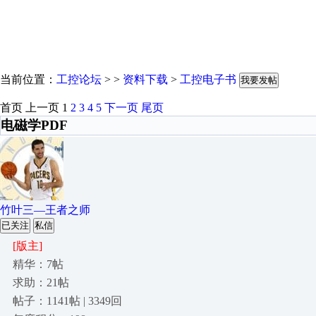
当前位置：
工控论坛
> >
资料下载
>
工控电子书
我要发帖
首页
上一页
1
2
3
4
5
下一页
尾页
电磁学PDF
竹叶三—王者之师
已关注
私信
[版主]
精华：7帖
求助：21帖
帖子：1141帖 | 3349回