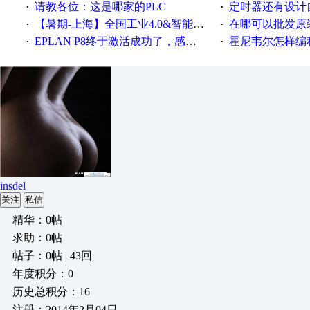
请教各位：这是哪家的PLC
定时器还有设计
·
·
【暑期-上海】全国工业4.0&智能制造高级培训班通知！
在哪可以批发原装正品
·
·
EPLAN P8终于激活成功了，感谢网上无私的高人！
霍尼韦尔怎样编
·
·
insdel
关注
私信
精华：0帖
求助：0帖
帖子：0帖 | 43回
年度积分：0
历史总积分：16
注册：2014年2月04日