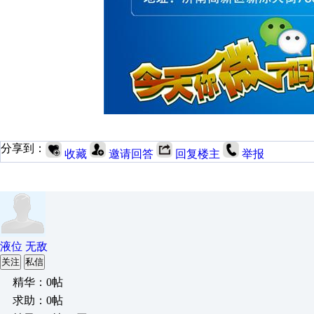
分享到：
收藏
邀请回答
回复楼主
举报
液位 无敌
关注
私信
精华：0帖
求助：0帖