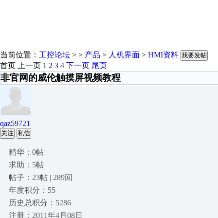
当前位置：
工控论坛
> >
产品
>
人机界面
>
HMI资料
我要发帖
首页
上一页
1
2
3
4
下一页
尾页
非官网的威伦触摸屏视频教程
qaz59721
关注
私信
精华：0帖
求助：5帖
帖子：23帖 | 289回
年度积分：55
历史总积分：5286
注册：2011年4月08日