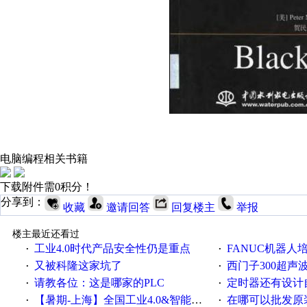
电脑编程相关书籍
下载附件需0积分！
分享到：
收藏
邀请回答
回复楼主
举报
楼主最近还看过
工业4.0时代产品安全性仍是重点
FANUC机器人
·
·
又被科隆这家坑了
西门子300超声波焊
·
·
请教各位：这是哪家的PLC
定时器还有设计
·
·
【暑期-上海】全国工业4.0&智能制造高级培训班通知！
在哪可以批发原装正品
·
·