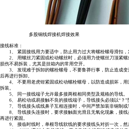
多股铜线焊接机焊接效果
接线标准：
1、 紧固接线用力要适中，防止用力过大将螺栓螺母滑扣，
2、 用螺丝刀紧固或松动螺丝时，必须用力使螺丝刀顶紧螺
损伤不易拆装，尤其是挂箱内的常用空开。
3、 发现难于拆卸的螺栓螺母，不要鲁莽行事，防止造成变
后再进行拆卸。
4、 不要用老虎钳紧固或松动螺栓螺母，以防造成损坏，用
拆装。
5、 同一接线端子允许最多接两根相同类型及规格的导线。
6、 易松动或易接触不良的接线端子，导线接头必须以“？”
7、 导线接头或线鼻子互相连接时，中间严禁加装非铜制或
8、 导线接头连接时，要求接触面光滑且无氧化现象，接线
再进行紧固。
9、 接临时线时，单根导线软线的要求接线头对折一次，然后