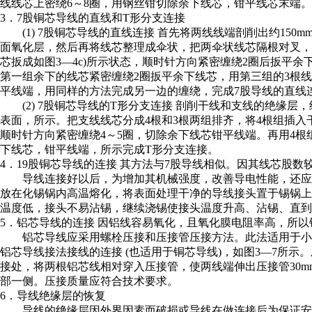
线线芯上密绕6～8圈，用钢丝钳切除余下线芯，钳平线芯末端。
3．7股铜芯导线的直线和T形分支连接
(1) 7股铜芯导线的直线连接 首先将两线线端剖削出约150
面氧化层，然后再将线芯整理成伞状，把两伞状线芯隔根对叉，所
芯扳成如图3—4c)所示状态，顺时针方向紧密缠绕2圈后扳平
第一组余下的线芯紧密缠绕2圈扳平余下线芯，用第三组的3根
平线端，用同样的方法完成另一边的缠绕，完成7股导线的直线
(2) 7股铜芯导线的T形分支连接 剖削干线和支线的绝缘层，
表面，所示。把支线线芯分成4根和3根两组排齐，将4根组插入
顺时针方向紧密缠绕4～5圈，切除余下线芯钳平线端。再用4根
下线芯，钳平线端，所示完成T形分支连接。
4．19股铜芯导线的连接 其方法与7股导线相似。因其线芯股数
导线连接好以后，为增加其机械强度，改善导电性能，还应
放在化锡锅内高温熔化，将表面处理干净的导线接头置于锡锅
温度低，接头不易沾锡，继续浇锡使接头温度升高、沾锡、直
5．铝芯导线的连接 因铝线容易氧化，且氧化膜电阻率高，所
铝芯导线应采用螺栓压接和压接管压接方法。此法适用于小
铝芯导线接法接线的连接 (也适用于铜芯导线)，如图3—7所
接处，将两根铝芯线相对穿入压接管，使两线端伸出压接管30
部一侧。压接质量应符合技术要求。
6．导线绝缘层的恢复
导线的绝缘层因外界因素而破损或导线在做连接后为保证安