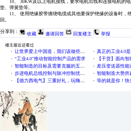
10、 30KW及以上电机接线，要求电机出线和连接电机的
垫、弹簧垫等。
11、 使用绝缘胶带缠绕电缆或其他要保护绝缘的设备时，绝
回。
分享到：
收藏
邀请回答
回复楼主
举报
楼主最近还看过
让世界爱上中国造，我们该做些什么
真正的工业4.0是
·
·
“工业4.0”推动智能控制产品的需求
【干货】面向智
·
·
智能制造的目标及需要克服的五个障碍
差压变送器性能达
·
·
步进电机总线控制与脉冲控制优缺点
智能制造大势所趋
·
·
【德力西电气】三重好礼，玩嗨夏日！
等的就是你！快来领
·
·