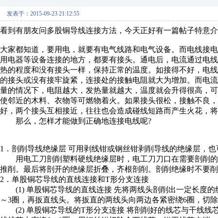
发表于：2015-09-23 21:12:55
看到有朋友问多股铜导线连接方法，今天正好有一篇帖子特意介
大家都知道，要用电，就要有电气线路和电气设备。而电线接
用电器等设备连接的地方，都要有接头。通电后，电流通过电
热的程度和没有接头一样，保持正常的温度。如接得不好，电
的接头或没有接牢旋紧，连接处的接触电阻就大为增加。而电
量的情况下，电阻越大，发热量就越大，温度就会升得很高，
使邻近的木料、衣物等可燃物着火。如果接头很松，接触不良
好，两个接头互相接近，往往也会造成碰线短路而产生火花，将
那么，怎样才能做到正确地连接电线呢?
1．剖削导线绝缘层 可用剥线钳或钢丝钳剥削导线的绝缘层，也
用电工刀剖削塑料硬线绝缘层时，电工刀刀口在需要剖削的导线
推削。最后将剖开的绝缘层折叠，齐根剖削。剖削绝缘时不要削
2．单股铜芯导线的直线连接和T形分支连接
(1) 单股铜芯导线的直线连接 先将两线头剖削出一定长度的
～3圈，再扳直线头。将扳直的两线头向两边各紧密绕6圈，切
(2) 单股铜芯导线的T形分支连接 将剖削好的线芯与干线线