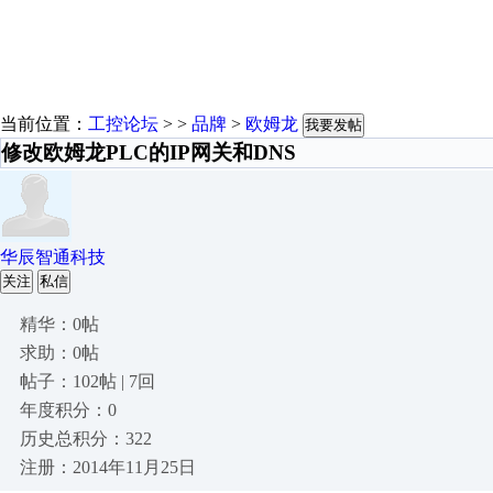
当前位置：
工控论坛
> >
品牌
>
欧姆龙
我要发帖
修改欧姆龙PLC的IP网关和DNS
华辰智通科技
关注
私信
精华：0帖
求助：0帖
帖子：102帖 | 7回
年度积分：0
历史总积分：322
注册：2014年11月25日