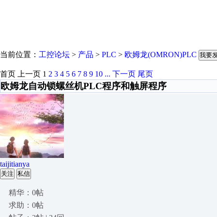
当前位置：
工控论坛
>
产品
>
PLC
>
欧姆龙(OMRON)PLC
我要
首页
上一页
1
2
3
4
5
6
7
8
9
10
...
下一页
尾页
欧姆龙自动锁螺丝机PLC程序和触屏程序
taijitianya
关注
私信
精华：0帖
求助：0帖