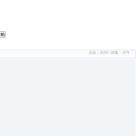
发帖
点击：
26281
| 回复：
1679