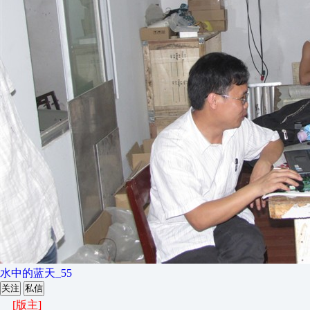
水中的蓝天_55
关注
私信
[版主]