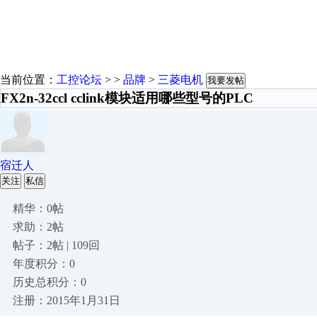
当前位置：
工控论坛
> >
品牌
>
三菱电机
我要发帖
FX2n-32ccl cclink模块适用哪些型号的PLC
宿迁人
关注
私信
精华：0帖
求助：2帖
帖子：2帖 | 109回
年度积分：0
历史总积分：0
注册：2015年1月31日