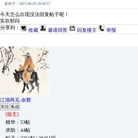
发表于：2015-06-05 16:49:57
今天怎么出现没法回复帖子呢！
实在郁闷
分享到：
收藏
邀请回答
回复楼主
举报
江湖再见-余辉
关注
私信
[版主]
精华：53帖
求助：44帖