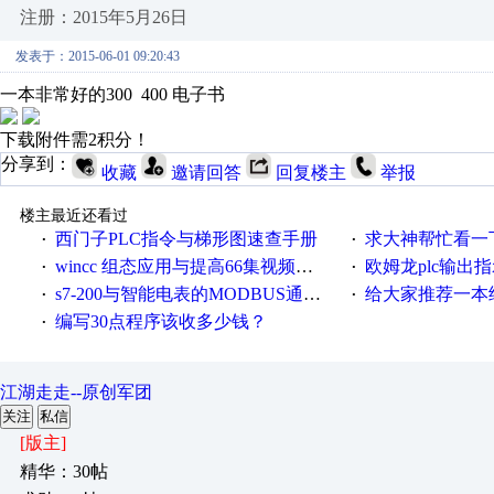
注册：2015年5月26日
发表于：2015-06-01 09:20:43
一本非常好的300 400 电子书
下载附件需2积分！
分享到：
收藏
邀请回答
回复楼主
举报
楼主最近还看过
西门子PLC指令与梯形图速查手册
求大神帮忙看一下
·
·
wincc 组态应用与提高66集视频教程
欧姆龙plc输出指示
·
·
s7-200与智能电表的MODBUS通讯验证可行
给大家推荐一本经典的
·
·
编写30点程序该收多少钱？
·
江湖走走--原创军团
关注
私信
[版主]
精华：30帖