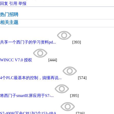
回复
引用
举报
热门招聘
相关主题
共享一个西门子的学习资料pd...
[393]
WINCC V7.0 授权
[444]
4个PLC最基本的控制，搞懂再说...
[574]
将西门子smartIE屏应用于S7-...
[395]
S7-400H冗余CPU与7个153-4BA...
[716]