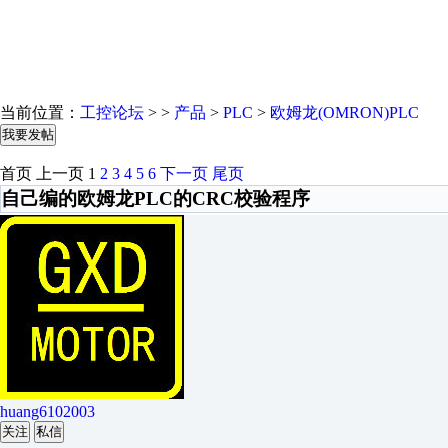
当前位置：
工控论坛
> >
产品
>
PLC
>
欧姆龙(OMRON)PLC
我要发帖
首页
上一页
1
2
3
4
5
6
下一页
尾页
自己编的欧姆龙PLC的CRC校验程序
huang6102003
关注
私信