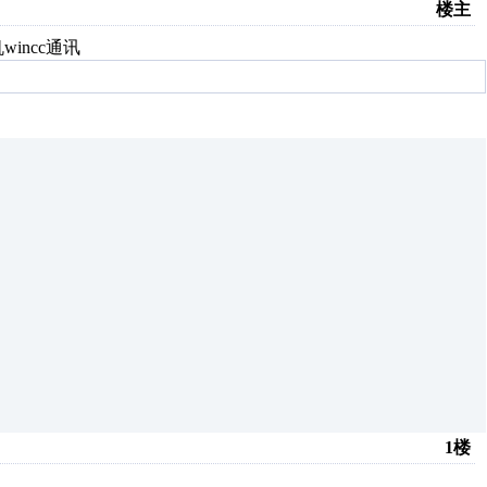
楼主
wincc通讯
1楼