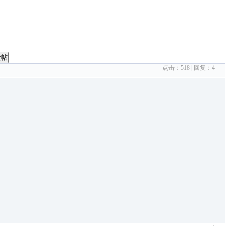
发帖
点击：
518
| 回复：
4