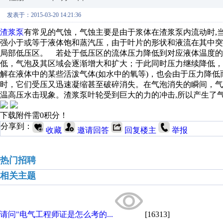
发表于：2015-03-20 14:21:36
渣浆泵
有常见的气蚀，气蚀主要是由于浆体在渣浆泵内流动时,
强小于或等于液体饱和蒸汽压，由于叶片的形状和液流在其中突
局部低压区。 若处于低压区的流体压力降低到对应液体温度的
低，气泡及其区域会逐渐增大和扩大；于此同时压力继续降低
解在液体中的某些活泼气体(如水中的氧等)，也会由于压力降
时，它们受压又迅速凝缩甚至破碎消失。在气泡消失的瞬间，
温高压水击现象。渣浆泵叶轮受到巨大的力的冲击,所以产生了
下载附件需0积分！
分享到：
收藏
邀请回答
回复楼主
举报
热门招聘
相关主题
请问"电气工程师证是怎么考的...
[16313]