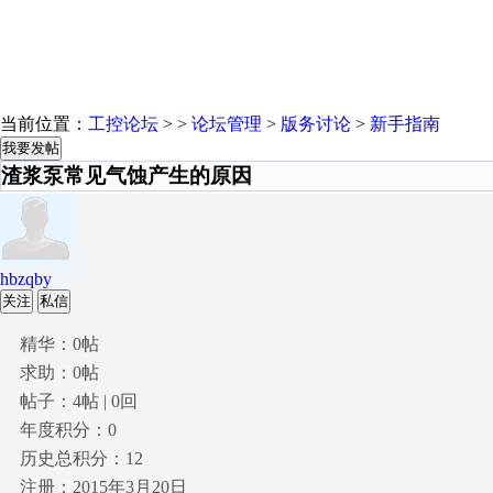
当前位置：
工控论坛
> >
论坛管理
>
版务讨论
>
新手指南
我要发帖
渣浆泵常见气蚀产生的原因
hbzqby
关注
私信
精华：0帖
求助：0帖
帖子：4帖 | 0回
年度积分：0
历史总积分：12
注册：2015年3月20日