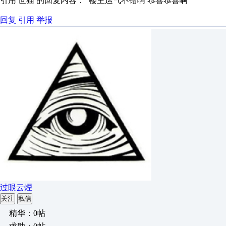
引用 世猫 的回复内容： 楼主运气不错啊 恭喜恭喜啊
回复
引用
举报
过眼云煙
关注
私信
精华：0帖