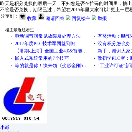
昨天是积分兑换的最后一天，不知您是否在忙碌的时间里，抽出
不管是否兑换，期限已过，希望在2015年里大家可以“更上一层楼
分享到：
收藏
邀请回答
回复楼主
举报
楼主最近还看过
电动调节阀常见故障及处理方法
有奖活动：晒“IN
·
·
2017年度PLC技术军团签到帖
没有积分怎么办
·
·
【暑期-上海】全国工业4.0&智能制造高级培训班通知！
新手，谢谢大家
·
·
嵌入式系统常用的7个技巧
致初学PLC者：新人学
·
·
等的就是你！快来领《变形金刚5》观影券
“工业许可证”新调整：水文仪器
·
·
小诚