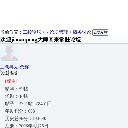
当前位置：
工控论坛
> >
论坛管理
>
版务讨论
我要发帖
欢迎jiaoanpeng大师回来常驻论坛
江湖再见-余辉
关注
私信
[版主]
精华：53帖
求助：44帖
帖子：3351帖 | 28451回
年度积分：603
历史总积分：131640
注册：2006年4月25日