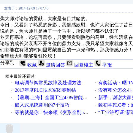
发表于：2014-12-09 17:07:45
焦大师对论坛的贡献，大家是有目共睹的。
今日，又看到了熟悉的身影，我倍感欣慰。也许大家记住了昔日的j
说的是，焦大师只是换了一个马甲，所以我们都不认识了
冬天再寒冷，论坛再萧条，只要我看到熟悉的马甲，经常活跃在
论坛的成长兴衰离不开各位的鼎力支持，我只希望大家就像冬天
们都能在有限的时间里贡献自己的一点光和热，那我倍感万分！
希望焦大师能够常驻论坛！
分享到：
收藏
邀请回答
回复楼主
举报
楼主最近还看过
电动调节阀常见故障及处理方法
有奖活动：晒“IN
·
·
2017年度PLC技术军团签到帖
没有积分怎么办
·
·
【暑期-上海】全国工业4.0&智能制造高级培训班通知！
新手，谢谢大家
·
·
嵌入式系统常用的7个技巧
致初学PLC者：新人学
·
·
等的就是你！快来领《变形金刚5》观影券
“工业许可证”新调整：水文仪器
·
·