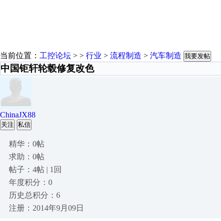
当前位置：
工控论坛
> >
行业
>
流程制造
>
汽车制造
我要发帖
中国钜轩轮毂修复改色
ChinaJX88
关注
私信
精华：0帖
求助：0帖
帖子：4帖 | 1回
年度积分：0
历史总积分：6
注册：2014年9月09日