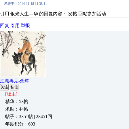
发表于：2014-11-18 11:38:11
引用 银光人生—华 的回复内容： 发帖 回帖参加活动
回复
引用
举报
江湖再见-余辉
关注
私信
[版主]
精华：53帖
求助：44帖
帖子：3351帖 | 28451回
年度积分：603