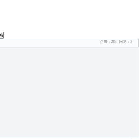
帖
点击：
283
| 回复：
3