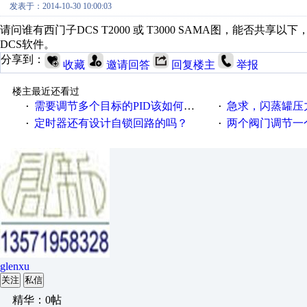
发表于：2014-10-30 10:00:03
请问谁有西门子DCS T2000 或 T3000 SAMA图，能否
DCS软件。
分享到：
收藏
邀请回答
回复楼主
举报
楼主最近还看过
需要调节多个目标的PID该如何控制呢
急求，闪蒸罐压力
·
·
定时器还有设计自锁回路的吗？
两个阀门调节一
·
·
glenxu
关注
私信
精华：0帖